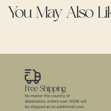
You May Also Li
Free Shipping
No matter the country of
destination, orders over 200€ will
be shipped at no additional cost.