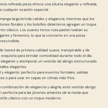
esta refinada pieza ofrece una silueta elegante y refinada,
a cualquier ocasión especial.
 manga larga brinda calidez y elegancia, mientras que los
tones florales y los bolsillos delanteros agregan un toque
nto clásico. Los suaves tonos rosa pastel realzan su
Abrir
egante y femenino, lo que la convierte en una pieza
medios
prescindible.
2
en
la
de tweed de primera calidad: suave, transpirable y de
vista
 exquisita para brindar comodidad durante todo el día.
de
galería
 elegante y atemporal: un vestido de abrigo estructurado
alles elegantes.
l y elegante: perfecto para eventos formales, salidas
tes o para usar en capas en climas más fríos.
combinación de elegancia y alegría, este vestido abrigo
ón perfecta para las jóvenes amantes de la moda que
estilo clásico con un toque moderno.