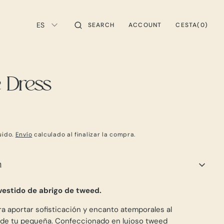
ES
CESTA
SEARCH
ACCOUNT
0
CESTA
(0)
ELEMENTOS
e Dress
uido.
Envío
calculado al finalizar la compra.
n
 vestido de abrigo de tweed.
a aportar sofisticación y encanto atemporales al
 de tu pequeña. Confeccionado en lujoso tweed