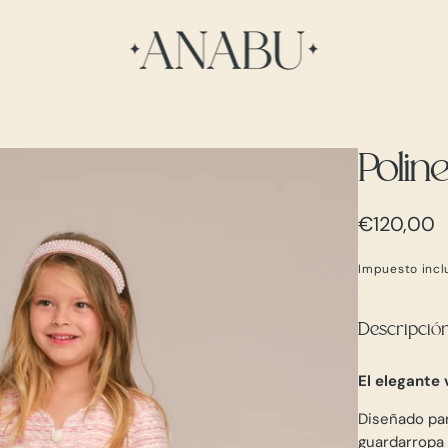
Polin
Precio
€120,00
regular
Impuesto incl
Descripció
El elegante
Diseñado par
guardarropa