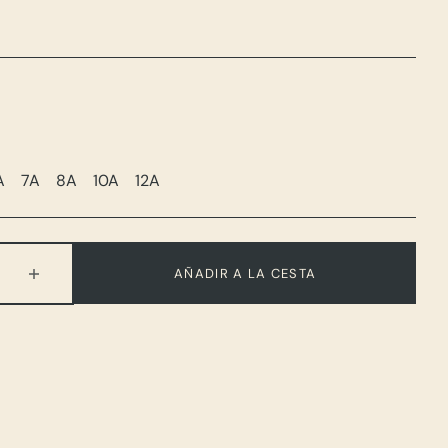
A
7A
8A
10A
12A
nte
Variante
Variante
Variante
Variante
Variante
ada
Agotada
Agotada
Agotada
Agotada
Agotada
O
O
O
O
O
No
No
No
No
No
nible
Disponible
Disponible
Disponible
Disponible
Disponible
AÑADIR A LA CESTA
ir
Aumentar
d
cantidad
para
Poline
Dress