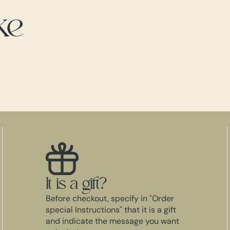
ke
It is a gift?
Before checkout, specify in "Order
special Instructions" that it is a gift
and indicate the message you want