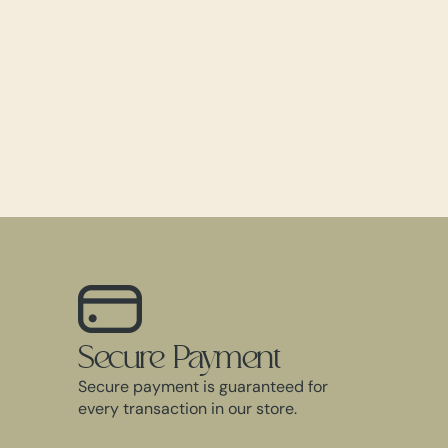
Secure Payment
Secure payment is guaranteed for
every transaction in our store.